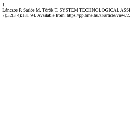
1.
Lánczos P, Sarlós M, Török T. SYSTEM TECHNOLOGICAL ASSESSMEN
7];32(3-4):181-94. Available from: https://pp.bme.hu/ar/article/view/