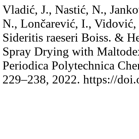
Vladić, J., Nastić, N., Jank
N., Lončarević, I., Vidović
Sideritis raeseri Boiss. & H
Spray Drying with Maltode
Periodica Polytechnica Che
229–238, 2022. https://doi